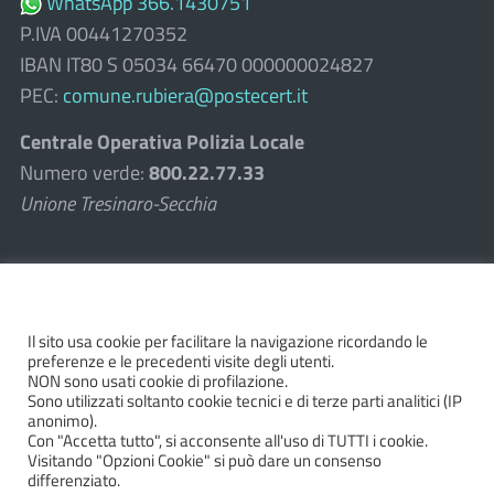
WhatsApp 366.1430751
P.IVA 00441270352
IBAN IT80 S 05034 66470 000000024827
PEC:
comune.rubiera@postecert.it
Centrale Operativa Polizia Locale
800.22.77.33
Numero verde:
Unione Tresinaro-Secchia
Foto in home page di Paolo Leoni
Il sito usa cookie per facilitare la navigazione ricordando le
Seguici su
preferenze e le precedenti visite degli utenti.
NON sono usati cookie di profilazione.
Sono utilizzati soltanto cookie tecnici e di terze parti analitici (IP
anonimo).
Con "Accetta tutto", si acconsente all'uso di TUTTI i cookie.
Visitando "Opzioni Cookie" si può dare un consenso
Links utili
differenziato.