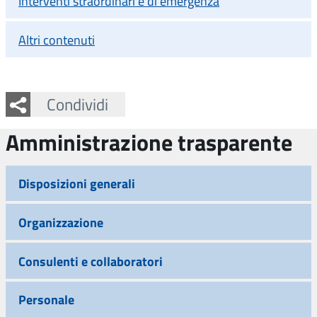
Interventi straordinari e di emergenza
Altri contenuti
Facebook
Twitter
Whatsapp
Condividi
Amministrazione trasparente
Disposizioni generali
Organizzazione
Consulenti e collaboratori
Personale